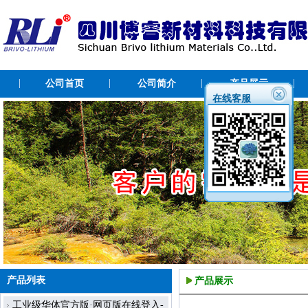
|
|
|
|
公司首页
公司简介
产品展示
在线客服
产品列表
产品展示
工业级华体官方版·网页版在线登入-